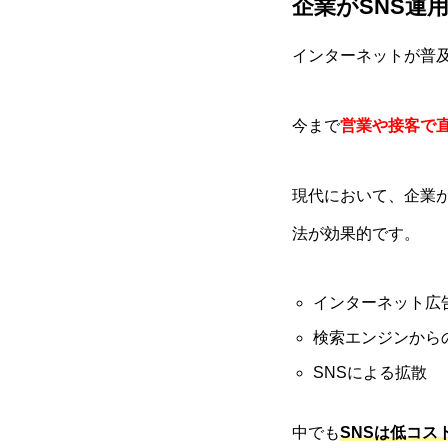
企業がSNS運
インターネットが普
今まで
営業や接客で
現代において、企業
法が効果的です。
インターネット広
検索エンジンから
SNSによる拡散
中でも
SNSは低コ