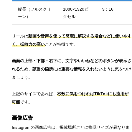
縦長（フルスクリ
1080×1920ピ
9：16
ーン）
クセル
リールは
動画や音声を使って簡潔に解説する場合などに使いやす
く、拡散力の高い
ことが特徴です。
画面の上部・下部・右下に、文字やいいねなどのボタンが表示さ
れる
ため、
該当の箇所には重要な情報を入れない
ように気をつけ
ましょう。
上記のサイズであれば、
秒数に気をつければTikTokにも流用が
可能
です。
画像広告
Instagramの画像広告は、掲載場所ごとに推奨サイズが異なりま