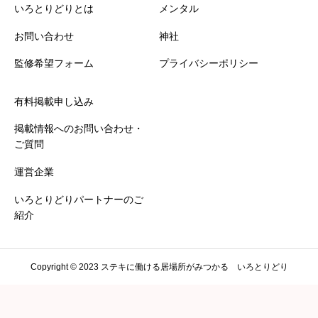
いろとりどりとは
メンタル





星の数をお選びください
お問い合わせ
神社
監修希望フォーム
プライバシーポリシー
説明の分かりやすさ
必須
有料掲載申し込み





星の数をお選びください
掲載情報へのお問い合わせ・
ご質問
通いやすさ、アクセス
必須
運営企業
いろとりどりパートナーのご





星の数をお選びください
紹介
施設の雰囲気、清潔感
必須
Copyright © 2023 ステキに働ける居場所がみつかる いろとりどり





星の数をお選びください