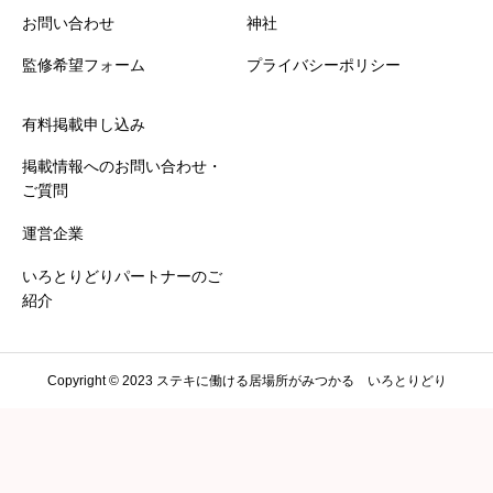





星の数をお選びください
お問い合わせ
神社
監修希望フォーム
プライバシーポリシー
説明の分かりやすさ
必須
有料掲載申し込み





星の数をお選びください
掲載情報へのお問い合わせ・
ご質問
通いやすさ、アクセス
必須
運営企業
いろとりどりパートナーのご





星の数をお選びください
紹介
施設の雰囲気、清潔感
必須
Copyright © 2023 ステキに働ける居場所がみつかる いろとりどり





星の数をお選びください