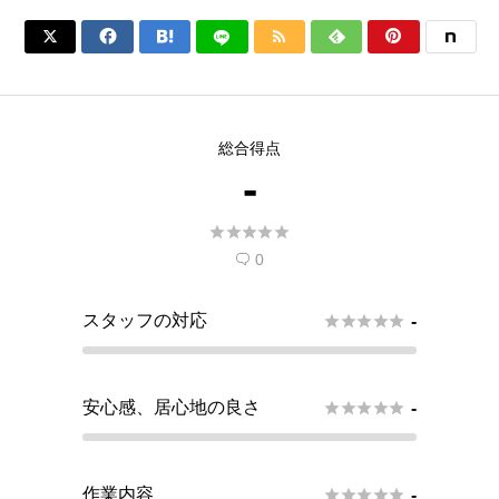






総合得点
-





0

スタッフの対応





-
安心感、居心地の良さ





-
作業内容





-