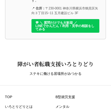
す。
スタッフの対応
必須
📍
住所：
〒230-0001 神奈川県横浜市鶴見区矢
向３丁目15−11 五月建設ビル 3F





星の数をお選びください
💬 ＼ 質問だけでも大歓迎 ／
LINEでかんたん！利用・見学の相談をし
てみる
安心感、居心地の良さ
必須





星の数をお選びください
障がい者転職支援いろとりどり
作業内容
必須
ステキに働ける居場所がみつかる





星の数をお選びください
TOP
B型就労支援
賃金・工賃への満足度
必須
いろとりどりとは
メンタル